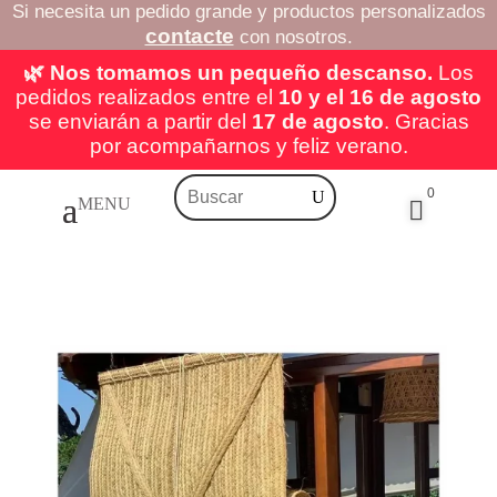
Si necesita un pedido grande y productos personalizados
contacte
con nosotros.
🌿 Nos tomamos un pequeño descanso.
Los
pedidos realizados entre el
10 y el 16 de agosto
se enviarán a partir del
17 de agosto
. Gracias
por acompañarnos y feliz verano.
0
