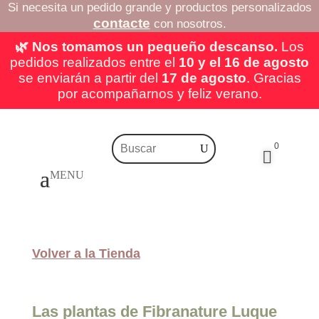
Si necesita un pedido grande y productos personalizados
contacte
con nosotros.
🌿 Nos tomamos un pequeño descanso.
Los
pedidos realizados entre el
10 y el 16 de agosto
se enviarán a partir del
17 de agosto
. Gracias
por acompañarnos y feliz verano.
0

Volver a la Tienda
Las plantas de Fibranature Luque