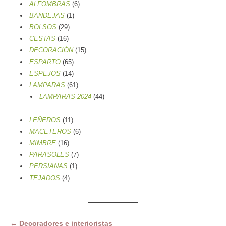
productos
6
ALFOMBRAS
6
1
productos
BANDEJAS
1
29
producto
BOLSOS
29
16
productos
CESTAS
16
productos
15
DECORACIÓN
15
65
productos
ESPARTO
65
productos
14
ESPEJOS
14
productos
61
LAMPARAS
61
productos
44
LAMPARAS-2024
44
productos
11
LEÑEROS
11
productos
6
MACETEROS
6
16
productos
MIMBRE
16
productos
7
PARASOLES
7
1
productos
PERSIANAS
1
4
producto
TEJADOS
4
productos
←
Decoradores e interioristas