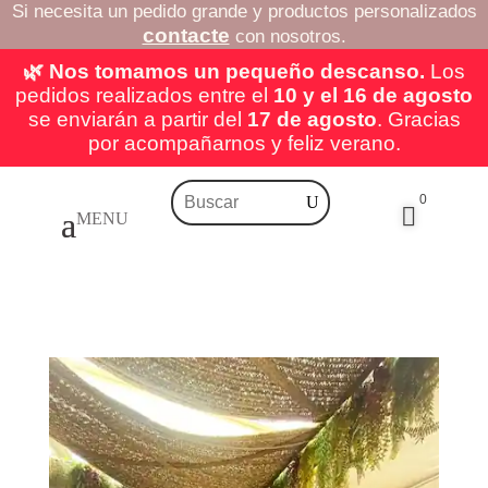
Si necesita un pedido grande y productos personalizados
contacte
con nosotros.
🌿 Nos tomamos un pequeño descanso.
Los
pedidos realizados entre el
10 y el 16 de agosto
se enviarán a partir del
17 de agosto
. Gracias
por acompañarnos y feliz verano.
0
