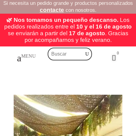
Si necesita un pedido grande y productos personalizados
contacte
con nosotros.
🌿 Nos tomamos un pequeño descanso.
Los
pedidos realizados entre el
10 y el 16 de agosto
se enviarán a partir del
17 de agosto
. Gracias
por acompañarnos y feliz verano.
0
