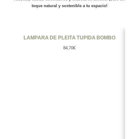
toque natural y sostenible a tu espacio!
Ver producto
LAMPARA DE PLEITA TUPIDA BOMBO
LA
84,70
€