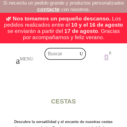
Si necesita un pedido grande y productos personalizados
contacte
con nosotros.
🌿 Nos tomamos un pequeño descanso.
Los
pedidos realizados entre el
10 y el 16 de agosto
se enviarán a partir del
17 de agosto
. Gracias
por acompañarnos y feliz verano.
0

CESTAS
Descubre la versatilidad y el encanto de nuestras
cestas