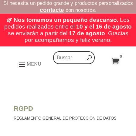
Si necesita un pedido grande y productos personalizados
contacte
con nosotros.
🌿 Nos tomamos un pequeño descanso.
Los
pedidos realizados entre el
10 y el 16 de agosto
se enviarán a partir del
17 de agosto
. Gracias
por acompañarnos y feliz verano.
0

RGPD
REGLAMENTO GENERAL DE PROTECCIÓN DE DATOS