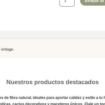
Añadir al 
VINTAGE
–
MODELO
PALMITO
ASA
LARGA
cantidad
 vintage.
Nuestros productos destacados
de fibra natural, ideales para aportar calidez y estilo a t
sticas,
cactus
decorativos y
maceteros
únicos. ¡Dale un toq