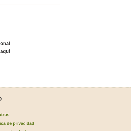
ional
 aquí
o
tros
tica de privacidad