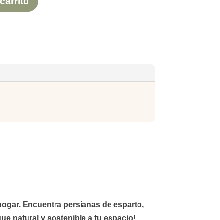
carrito
u hogar. Encuentra
persianas de esparto
,
ue natural y sostenible a tu espacio!