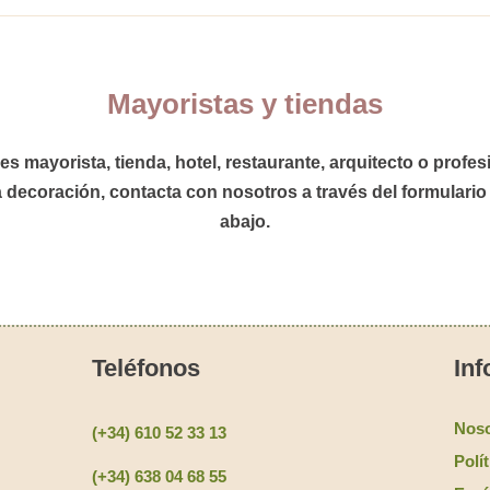
Mayoristas y tiendas
res
mayorista
,
tienda
,
hotel
,
restaurante,
arquitecto
o
profes
a decoración,
contacta con nosotros
a través del formulario
abajo.
Teléfonos
Inf
Noso
(+34) 610 52 33 13
Polí
(+34) 638 04 68 55