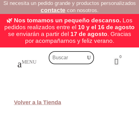
Si necesita un pedido grande y productos personalizados
contacte
con nosotros.
🌿 Nos tomamos un pequeño descanso.
Los
pedidos realizados entre el
10 y el 16 de agosto
se enviarán a partir del
17 de agosto
. Gracias
por acompañarnos y feliz verano.
0

Volver a la Tienda