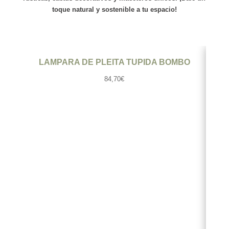
toque natural y sostenible a tu espacio!
Ver producto
LAMPARA DE PLEITA TUPIDA BOMBO
LA
84,70
€