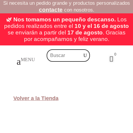
Si necesita un pedido grande y productos personalizados
contacte
con nosotros.
🌿 Nos tomamos un pequeño descanso.
Los
pedidos realizados entre el
10 y el 16 de agosto
se enviarán a partir del
17 de agosto
. Gracias
por acompañarnos y feliz verano.
0

Volver a la Tienda