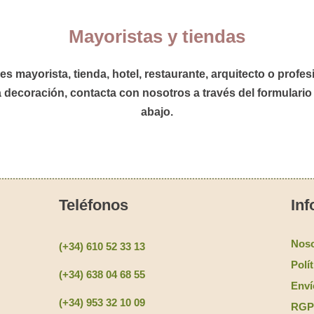
Mayoristas y tiendas
res
mayorista
,
tienda
,
hotel
,
restaurante,
arquitecto
o
profes
a decoración,
contacta con nosotros
a través del formulario
abajo.
Teléfonos
Inf
Noso
(+34) 610 52 33 13
Polí
(+34) 638 04 68 55
Enví
(+34) 953 32 10 09
RGPD