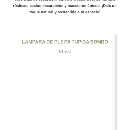
rústicas,
cactus
decorativos y
maceteros
únicos. ¡Dale un
toque natural y sostenible a tu espacio!
Ver producto
LAMPARA DE PLEITA TUPIDA BOMBO
LA
84,70
€