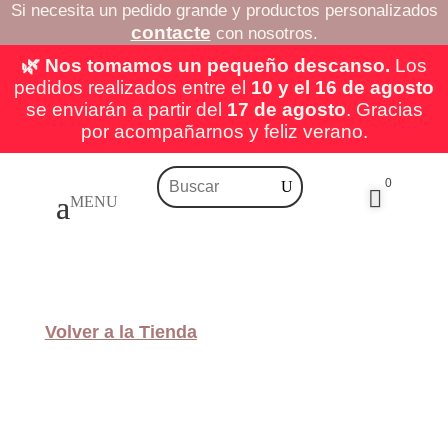
Si necesita un pedido grande y productos personalizados
contacte
con nosotros.
🌿 Nos tomamos un pequeño descanso.
Los
pedidos realizados entre el
10 y el 16 de agosto
se enviarán a partir del
17 de agosto
. Gracias
por acompañarnos y feliz verano.
0

Volver a la Tienda