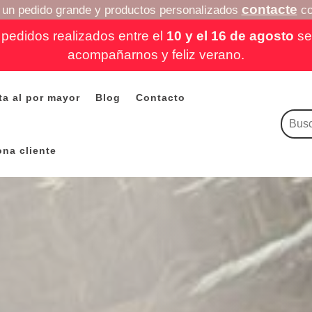
contacte
a un pedido grande y productos personalizados
co
pedidos realizados entre el
10 y el 16 de agosto
se 
acompañarnos y feliz verano.
ta al por mayor
Blog
Contacto
ona cliente