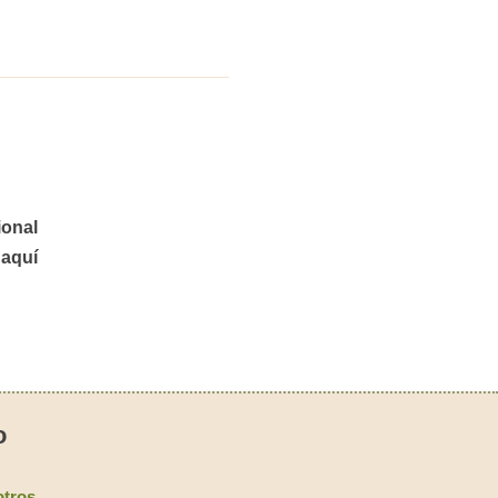
ional
 aquí
o
tros