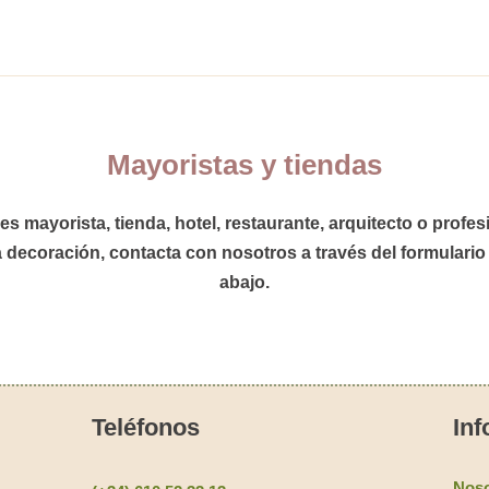
Mayoristas y tiendas
res
mayorista
,
tienda
,
hotel
,
restaurante,
arquitecto
o
profes
a decoración,
contacta con nosotros
a través del formulario
abajo.
Teléfonos
Inf
Noso