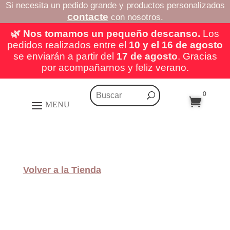
Si necesita un pedido grande y productos personalizados
contacte
con nosotros.
🌿 Nos tomamos un pequeño descanso.
Los
pedidos realizados entre el
10 y el 16 de agosto
se enviarán a partir del
17 de agosto
. Gracias
por acompañarnos y feliz verano.
0

Volver a la Tienda