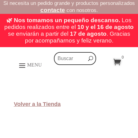
Si necesita un pedido grande y productos personalizados
contacte
con nosotros.
🌿 Nos tomamos un pequeño descanso.
Los
pedidos realizados entre el
10 y el 16 de agosto
se enviarán a partir del
17 de agosto
. Gracias
por acompañarnos y feliz verano.
0

Volver a la Tienda