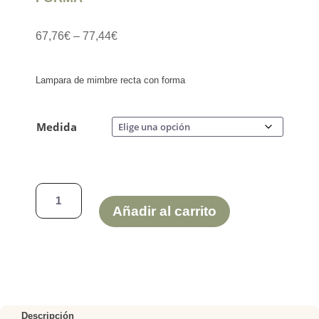
67,76
€
–
77,44
€
Lampara de mimbre recta con forma
Medida
LAMPARA
DE
Añadir al carrito
MIMBRE
RECTA
CON
FORMA
cantidad
Descripción