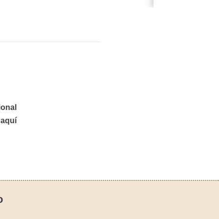
ional
 aquí
o