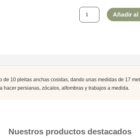
ROLLO
Añadir al 
-
PASILLERO
DE
ESPARTO
(PLEITA
NORMAL)
17,00*0,60m
aprox.
llo de 10 pleitas anchas cosidas, dando unas medidas de 17 met
cantidad
a hacer persianas, zócalos, alfombras y trabajos a medida.
Nuestros productos destacados