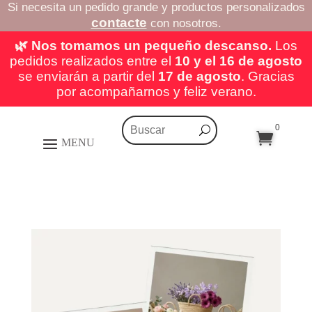
Si necesita un pedido grande y productos personalizados
contacte
con nosotros.
🌿 Nos tomamos un pequeño descanso.
Los
pedidos realizados entre el
10 y el 16 de agosto
se enviarán a partir del
17 de agosto
. Gracias
por acompañarnos y feliz verano.
0
